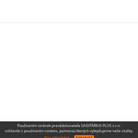
Používaním stránok prevádzkovateľa SAGITÁRIUS PLUS s.r.o.
súhlasíte s používaním cookies, pomocou ktorých vylepšujeme naše služby.
Viac informácií.
POTVRDIŤ