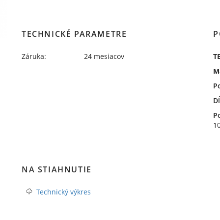
TECHNICKÉ PARAMETRE
P
Záruka:
24 mesiacov
T
M
P
D
P
1
NA STIAHNUTIE
Technický výkres