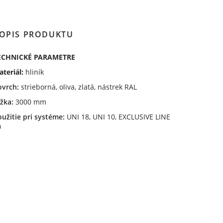
OPIS PRODUKTU
ECHNICKÉ PARAMETRE
ateriál:
hliník
ovrch:
strieborná, oliva, zlatá, nástrek RAL
ĺžka:
3000 mm
oužitie pri systéme:
UNI 18, UNI 10, EXCLUSIVE LINE
0