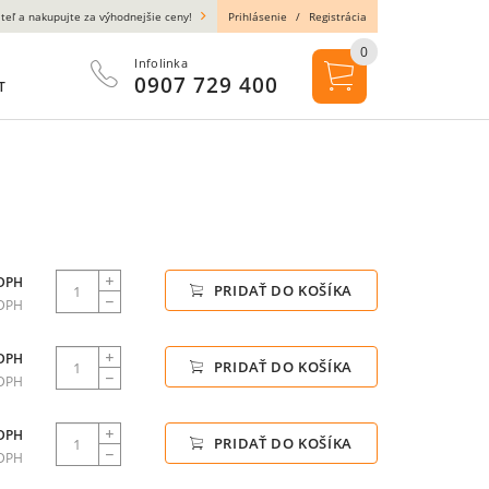
teľ a nakupujte za výhodnejšie ceny!
Prihlásenie
/
Registrácia
0
Infolinka
0907 729 400
T
 DPH
PRIDAŤ DO KOŠÍKA
 DPH
 DPH
PRIDAŤ DO KOŠÍKA
 DPH
 DPH
PRIDAŤ DO KOŠÍKA
 DPH