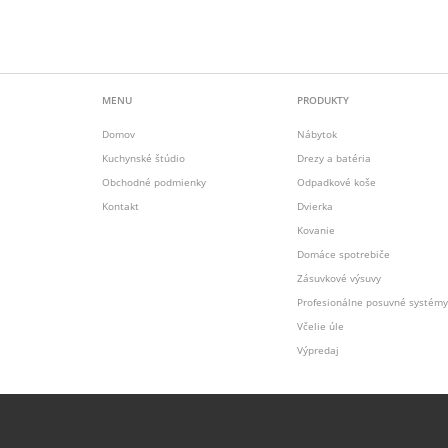
MENU
PRODUKTY
Domov
Nábytok
Kuchynské štúdio
Drezy a batéria
Obchodné podmienky
Odpadkové koše
Kontakt
Dvierka
Kovanie
Domáce spotrebiče
Zásuvkové výsuvy
Profesionálne posuvné systémy
Včelie úle
Výpredaj