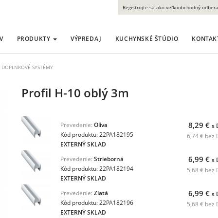
Registrujte sa ako veľkoobchodný odbera
V
PRODUKTY
VÝPREDAJ
KUCHYNSKÉ ŠTÚDIO
KONTAK
 DOPLNKOVÉ SYSTÉMY
Profil H-10 oblý 3m
8,29 €
Prevedenie:
Oliva
s
Kód produktu: 22PA182195
6,74 € bez
EXTERNÝ SKLAD
6,99 €
Prevedenie:
Strieborná
s
Kód produktu: 22PA182194
5,68 € bez
EXTERNÝ SKLAD
6,99 €
Prevedenie:
Zlatá
s
Kód produktu: 22PA182196
5,68 € bez
EXTERNÝ SKLAD