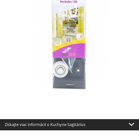
Získajte viac informácií o Kuchyne Sagitárius