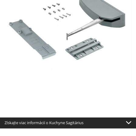
Získajte viac informácií o Kuchyne Sagitárius