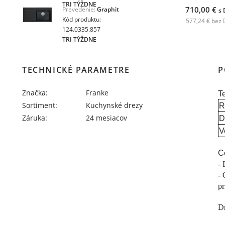
TRI TÝŽDNE
710,00 €
Prevedenie:
Graphit
s
Kód produktu:
577,24 € bez
124.0335.857
TRI TÝŽDNE
TECHNICKÉ PARAMETRE
P
Značka:
Franke
T
Sortiment:
Kuchynské drezy
R
Záruka:
24 mesiacov
D
V
C
- 
- 
p
Dr