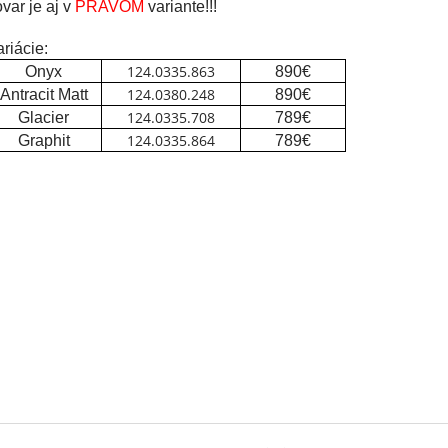
var je aj v
PRAVOM
variante!!!
riácie:
124.0335.863
Onyx
890€
124.0380.248
Antracit Matt
890€
124.0335.708
Glacier
789€
124.0335.864
Graphit
789€