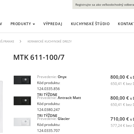
Registrujte sa ako veľkoobchodný odbera
V
PRODUKTY
VÝPREDAJ
KUCHYNSKÉ ŠTÚDIO
KONTAK
LUŠ.FRANKE
KERAMICKÉ KUCHYNSKÉ DREZY
MTK 611-100/7
800,00 €
Prevedenie:
Onyx
s
Kód produktu:
650,41 € bez
124.0335.856
TRI TÝŽDNE
800,00 €
Prevedenie:
Antracit Matt
s
Kód produktu:
650,41 € bez
124.0380.247
TRI TÝŽDNE
710,00 €
Prevedenie:
Glacier
s
Kód produktu:
577,24 € bez
124.0335.707