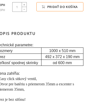
 DPH
PRIDAŤ DO KOŠÍKA
 DPH
OPIS PRODUKTU
echnické parametre:
ozmery
1000 x 510 mm
rez
492 x 372 x 190 mm
eľkosť spodnej skrinky
od 600 mm
ena zahŕňa:
Easy click sitkový ventil,
Otvor pre batériu s priemerom 35mm a excenter s
riemerom 35mm,
ez je bez sifónu!