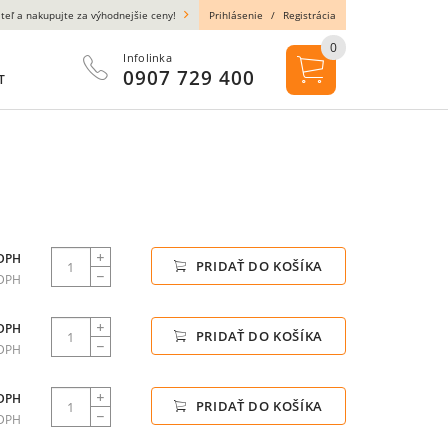
teľ a nakupujte za výhodnejšie ceny!
Prihlásenie
/
Registrácia
0
Infolinka
0907 729 400
T
 DPH
PRIDAŤ DO KOŠÍKA
 DPH
 DPH
PRIDAŤ DO KOŠÍKA
 DPH
 DPH
PRIDAŤ DO KOŠÍKA
 DPH