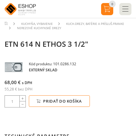
0
KUCHYŇA, VYBAVENIE
KUCH.DREZY, BATÉRIE A PRÍSLUŠ.FRANKE
NEREZOVÉ KUCHYNSKÉ DREZY
ETN 614 N ETHOS 3 1/2"
Kód produktu: 101.0286.132
EXTERNÝ SKLAD
68,00 €
s DPH
55,28 € bez DPH
PRIDAŤ DO KOŠÍKA