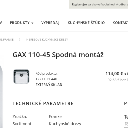
Registrujte sa ako veľkoobchodný odbera
V
PRODUKTY
VÝPREDAJ
KUCHYNSKÉ ŠTÚDIO
KONTAK
LUŠ.FRANKE
NEREZOVÉ KUCHYNSKÉ DREZY
GAX 110-45 Spodná montáž
114,00 €
Kód produktu:
s
122.0021.440
92,68 € bez
EXTERNÝ SKLAD
TECHNICKÉ PARAMETRE
P
Značka:
Franke
T
Sortiment:
Kuchynské drezy
R