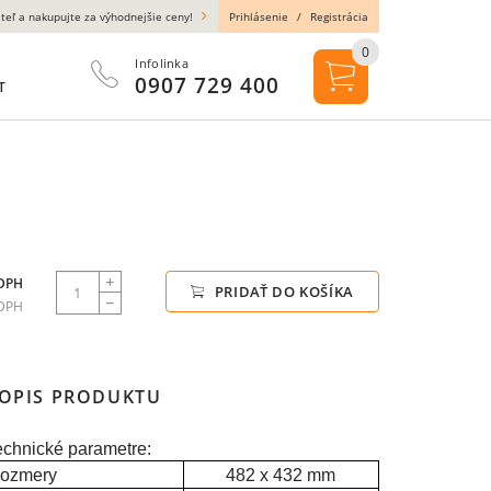
teľ a nakupujte za výhodnejšie ceny!
Prihlásenie
/
Registrácia
0
Infolinka
0907 729 400
T
 DPH
PRIDAŤ DO KOŠÍKA
 DPH
OPIS PRODUKTU
echnické parametre:
ozmery
482 x 432 mm