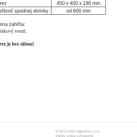
rez
450 x 400 x 190 mm
eľkosť spodnej skrinky
od 600 mm
ena zahŕňa:
Sitkový ventil.
ez je bez sifónu!
© 2016-2026 Sagitarius, s.r.o.
Všetky práva vyhradené.