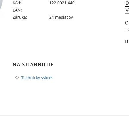
Kód:
122.0021.440
D
EAN:
V
Záruka:
24 mesiacov
C
- 
Dr
NA STIAHNUTIE
Technický výkres