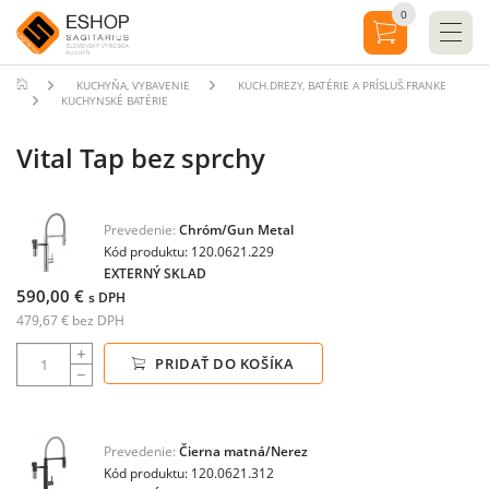
0
KUCHYŇA, VYBAVENIE
KUCH.DREZY, BATÉRIE A PRÍSLUŠ.FRANKE
KUCHYNSKÉ BATÉRIE
Vital Tap bez sprchy
Prevedenie:
Chróm/Gun Metal
Kód produktu: 120.0621.229
EXTERNÝ SKLAD
590,00 €
s DPH
479,67 € bez DPH
PRIDAŤ DO KOŠÍKA
Prevedenie:
Čierna matná/Nerez
Kód produktu: 120.0621.312