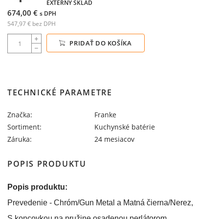
EXTERNÝ SKLAD
674,00 €
s DPH
547,97 € bez DPH
PRIDAŤ DO KOŠÍKA
TECHNICKÉ PARAMETRE
Značka:
Franke
Sortiment:
Kuchynské batérie
Záruka:
24 mesiacov
POPIS PRODUKTU
Popis produktu:
Prevedenie - Chróm/Gun Metal a Matná čierna/Nerez,
S koncovkou na pružine osadenou perlátorom,