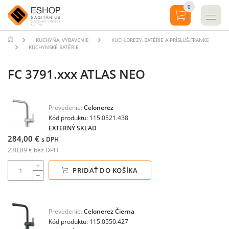
0
KUCHYŇA, VYBAVENIE
KUCH.DREZY, BATÉRIE A PRÍSLUŠ.FRANKE
KUCHYNSKÉ BATÉRIE
FC 3791.xxx ATLAS NEO
Prevedenie:
Celonerez
Kód produktu: 115.0521.438
EXTERNÝ SKLAD
284,00 €
s DPH
230,89 € bez DPH
PRIDAŤ DO KOŠÍKA
Prevedenie:
Celonerez Čierna
Kód produktu: 115.0550.427