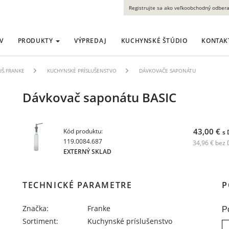
Registrujte sa ako veľkoobchodný odbera
V
PRODUKTY
VÝPREDAJ
KUCHYNSKÉ ŠTÚDIO
KONTAK
LUŠ.FRANKE
KUCHYNSKÉ PRÍSLUŠENSTVO
DÁVKOVAČE SAPONÁTU
Dávkovač saponátu BASIC
43,00 €
Kód produktu:
s
119.0084.687
34,96 € bez
EXTERNÝ SKLAD
TECHNICKÉ PARAMETRE
P
Značka:
Franke
P
Sortiment:
Kuchynské príslušenstvo