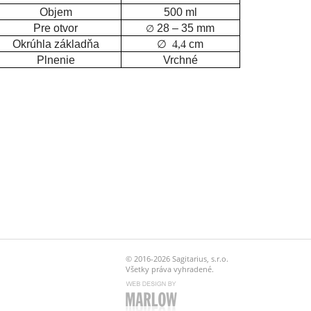
Objem
500 ml
Pre otvor
28 – 35 mm
∅
Okrúhla základňa
∅ 4,4
cm
Plnenie
Vrchné
© 2016-2026 Sagitarius, s.r.o.
Všetky práva vyhradené.