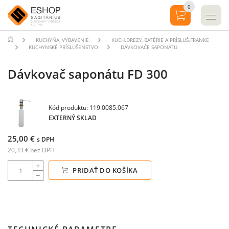
0
KUCHYŇA, VYBAVENIE
KUCH.DREZY, BATÉRIE A PRÍSLUŠ.FRANKE
KUCHYNSKÉ PRÍSLUŠENSTVO
DÁVKOVAČE SAPONÁTU
Dávkovač saponátu FD 300
Kód produktu: 119.0085.067
EXTERNÝ SKLAD
25,00 €
s DPH
20,33 € bez DPH
PRIDAŤ DO KOŠÍKA