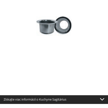
Získajte viac informácií o Kuchyne Sagitárius