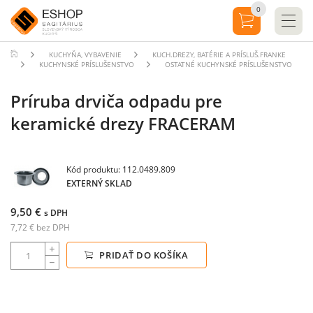
0
KUCHYŇA, VYBAVENIE
KUCH.DREZY, BATÉRIE A PRÍSLUŠ.FRANKE
KUCHYNSKÉ PRÍSLUŠENSTVO
OSTATNÉ KUCHYNSKÉ PRÍSLUŠENSTVO
Príruba drviča odpadu pre
keramické drezy FRACERAM
Kód produktu: 112.0489.809
EXTERNÝ SKLAD
9,50 €
s DPH
7,72 € bez DPH
PRIDAŤ DO KOŠÍKA