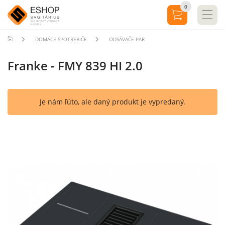
0
DOMÁCE SPOTREBIČE
ODSÁVAČE PAR
Franke - FMY 839 HI 2.0
Je nám ľúto, ale daný produkt je vypredaný.