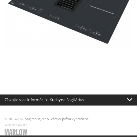
Získajte viac informácií o Kuchyne Sagitárius
© 2016-2026 Sagitarius, s.r.o. Všetky práva vyhradené.