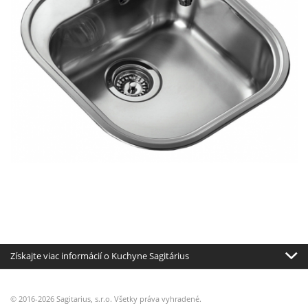
Získajte viac informácií o Kuchyne Sagitárius
© 2016-2026 Sagitarius, s.r.o. Všetky práva vyhradené.