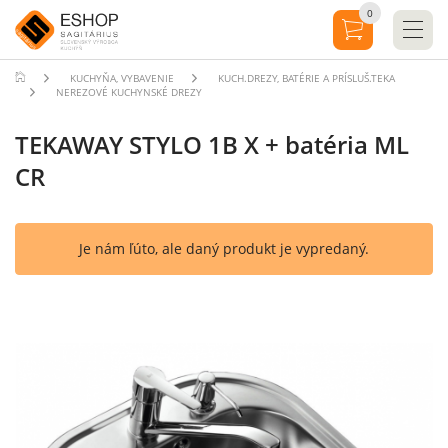
0
KUCHYŇA, VYBAVENIE
KUCH.DREZY, BATÉRIE A PRÍSLUŠ.TEKA
NEREZOVÉ KUCHYNSKÉ DREZY
TEKAWAY STYLO 1B X + batéria ML
CR
Je nám ľúto, ale daný produkt je vypredaný.