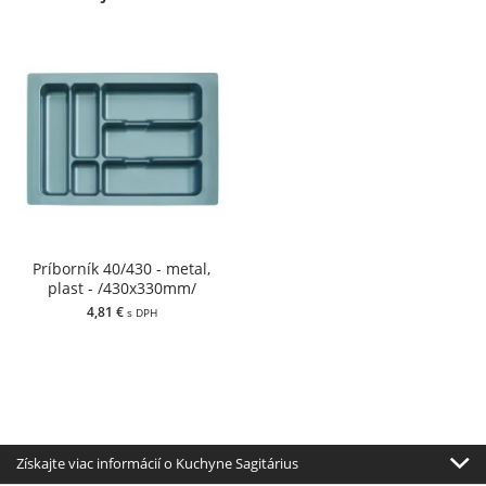
Príborník 40/430 - metal,
plast - /430x330mm/
4,81 €
s DPH
Získajte viac informácií o Kuchyne Sagitárius