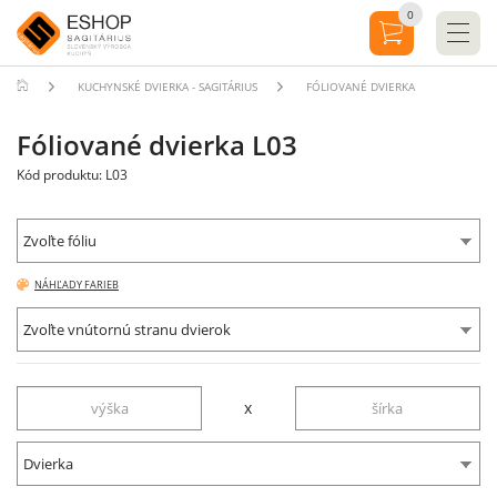
0
KUCHYNSKÉ DVIERKA - SAGITÁRIUS
FÓLIOVANÉ DVIERKA
Fóliované dvierka L03
Kód produktu: L03
Zvoľte fóliu
NÁHĽADY FARIEB
Zvoľte vnútornú stranu dvierok
x
Dvierka