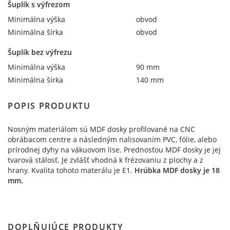
Šuplík s výfrezom
Minimálna výška
obvod
Minimálna šírka
obvod
Šuplík bez výfrezu
Minimálna výška
90 mm
Minimálna šírka
140 mm
POPIS PRODUKTU
Nosným materiálom sú MDF dosky profilované na CNC
obrábacom centre a následným nalisovaním PVC, fólie, alebo
prírodnej dyhy na vákuovom lise. Prednosťou MDF dosky je jej
tvarová stálosť. Je zvlášť vhodná k frézovaniu z plochy a z
hrany. Kvalita tohoto materálu je E1.
Hrúbka MDF dosky je 18
mm.
DOPLŇUJÚCE PRODUKTY