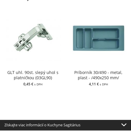
GLT uhl. 90st. slepý uhol s
Príborník 30/490 - metal,
platničkou (03GL90)
plast - /490x250 mm/
0,45 €
4,11 €
s DPH
s DPH
Získajte viac informácií o Kuchyne Sagitárius