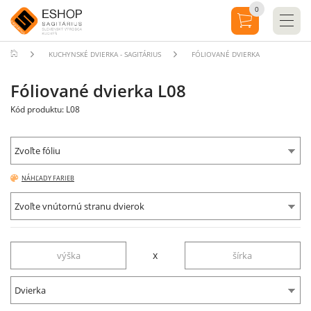
0
KUCHYNSKÉ DVIERKA - SAGITÁRIUS
FÓLIOVANÉ DVIERKA
Fóliované dvierka L08
Kód produktu: L08
Zvoľte fóliu
NÁHĽADY FARIEB
Zvoľte vnútornú stranu dvierok
x
Dvierka