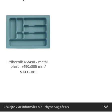
Príborník 45/490 - metal,
plast - /490x385 mm/
5,33 €
s DPH
Získajte viac informácií o Kuchyne Sagitárius