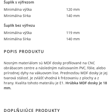
Šuplík s výfrezom
Minimálna výška
120 mm
Minimálna šírka
140 mm
Šuplík bez výfrezu
Minimálna výška
119 mm
Minimálna šírka
140 mm
POPIS PRODUKTU
Nosným materiálom sú MDF dosky profilované na CNC
obrábacom centre a následným nalisovaním PVC, fólie, alebo
prírodnej dyhy na vákuovom lise. Prednosťou MDF dosky je jej
tvarová stálosť. Je zvlášť vhodná k frézovaniu z plochy a z
hrany. Kvalita tohoto materálu je E1.
Hrúbka MDF dosky je 18
mm.
DOPLŇUJÚCE PRODUKTY