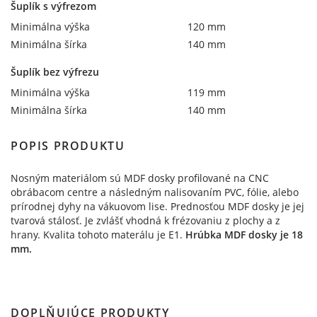
Šuplík s výfrezom
Minimálna výška
120 mm
Minimálna šírka
140 mm
Šuplík bez výfrezu
Minimálna výška
119 mm
Minimálna šírka
140 mm
POPIS PRODUKTU
Nosným materiálom sú MDF dosky profilované na CNC
obrábacom centre a následným nalisovaním PVC, fólie, alebo
prírodnej dyhy na vákuovom lise. Prednosťou MDF dosky je jej
tvarová stálosť. Je zvlášť vhodná k frézovaniu z plochy a z
hrany. Kvalita tohoto materálu je E1.
Hrúbka MDF dosky je 18
mm.
DOPLŇUJÚCE PRODUKTY