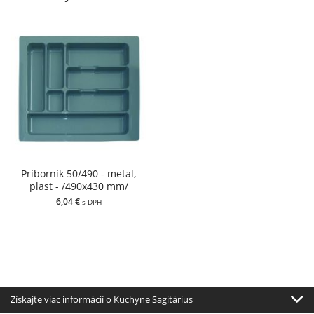
Príborník 50/490 - metal,
plast - /490x430 mm/
6,04 €
s DPH
Získajte viac informácií o Kuchyne Sagitárius