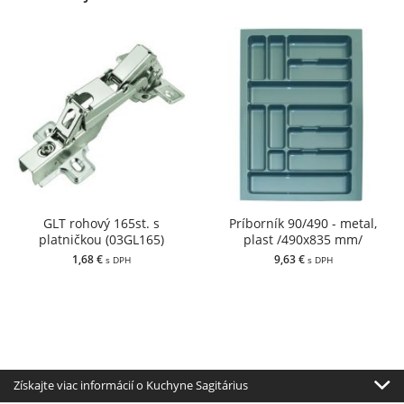
GLT rohový 165st. s
Príborník 90/490 - metal,
platničkou (03GL165)
plast /490x835 mm/
1,68 €
9,63 €
s DPH
s DPH
Získajte viac informácií o Kuchyne Sagitárius