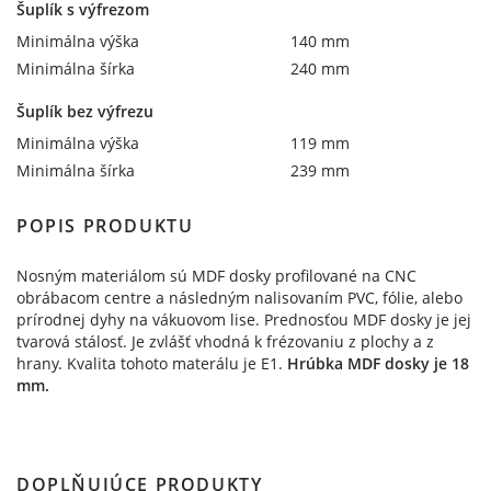
Šuplík s výfrezom
Minimálna výška
140 mm
Minimálna šírka
240 mm
Šuplík bez výfrezu
Minimálna výška
119 mm
Minimálna šírka
239 mm
POPIS PRODUKTU
Nosným materiálom sú MDF dosky profilované na CNC
obrábacom centre a následným nalisovaním PVC, fólie, alebo
prírodnej dyhy na vákuovom lise. Prednosťou MDF dosky je jej
tvarová stálosť. Je zvlášť vhodná k frézovaniu z plochy a z
hrany. Kvalita tohoto materálu je E1.
Hrúbka MDF dosky je 18
mm.
DOPLŇUJÚCE PRODUKTY