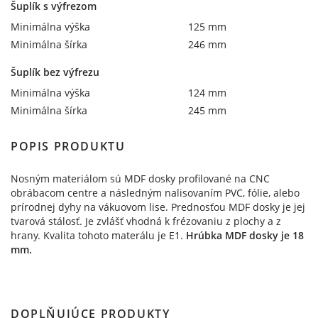
Šuplík s výfrezom
Minimálna výška
125 mm
Minimálna šírka
246 mm
Šuplík bez výfrezu
Minimálna výška
124 mm
Minimálna šírka
245 mm
POPIS PRODUKTU
Nosným materiálom sú MDF dosky profilované na CNC
obrábacom centre a následným nalisovaním PVC, fólie, alebo
prírodnej dyhy na vákuovom lise. Prednosťou MDF dosky je jej
tvarová stálosť. Je zvlášť vhodná k frézovaniu z plochy a z
hrany. Kvalita tohoto materálu je E1.
Hrúbka MDF dosky je 18
mm.
DOPLŇUJÚCE PRODUKTY