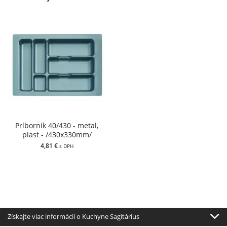
Príborník 40/430 - metal,
plast - /430x330mm/
4,81 €
s DPH
Získajte viac informácií o Kuchyne Sagitárius