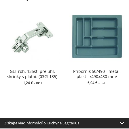
GLT roh. 135st. pre uhl.
Príborník 50/490 - metal,
skrinky s platni. (03GL135)
plast - /490x430 mm/
1,24 €
6,04 €
s DPH
s DPH
Získajte viac informácií o Kuchyne Sagitárius