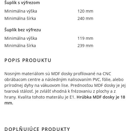
Šuplík s výfrezom
Minimálna výška
120 mm
Minimálna šírka
240 mm
Šuplík bez výfrezu
Minimálna výška
119 mm
Minimálna šírka
239 mm
POPIS PRODUKTU
Nosným materiálom sú MDF dosky profilované na CNC
obrábacom centre a následným nalisovaním PVC, fólie, alebo
prírodnej dyhy na vákuovom lise. Prednosťou MDF dosky je jej
tvarová stálosť. Je zvlášť vhodná k frézovaniu z plochy a z
hrany. Kvalita tohoto materálu je E1.
Hrúbka MDF dosky je 18
mm.
DOPLŇUJÚCE PRODUKTY