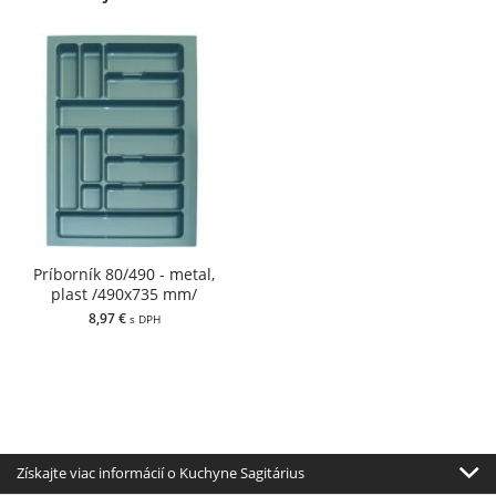
Príborník 80/490 - metal,
plast /490x735 mm/
8,97 €
s DPH
Získajte viac informácií o Kuchyne Sagitárius