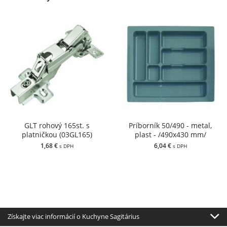
GLT rohový 165st. s
Príborník 50/490 - metal,
platničkou (03GL165)
plast - /490x430 mm/
1,68 €
6,04 €
s DPH
s DPH
Získajte viac informácií o Kuchyne Sagitárius