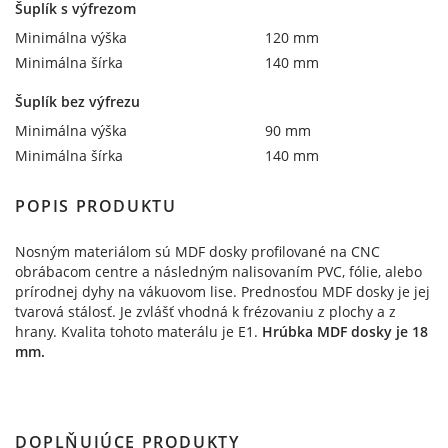
Šuplík s výfrezom
Minimálna výška
120 mm
Minimálna šírka
140 mm
Šuplík bez výfrezu
Minimálna výška
90 mm
Minimálna šírka
140 mm
POPIS PRODUKTU
Nosným materiálom sú MDF dosky profilované na CNC
obrábacom centre a následným nalisovaním PVC, fólie, alebo
prírodnej dyhy na vákuovom lise. Prednosťou MDF dosky je jej
tvarová stálosť. Je zvlášť vhodná k frézovaniu z plochy a z
hrany. Kvalita tohoto materálu je E1.
Hrúbka MDF dosky je 18
mm.
DOPLŇUJÚCE PRODUKTY