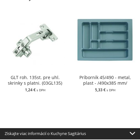
GLT roh. 135st. pre uhl.
Príborník 45/490 - metal,
skrinky s platni. (03GL135)
plast - /490x385 mm/
1,24 €
5,33 €
s DPH
s DPH
Získajte viac informácií o Kuchyne Sagitárius