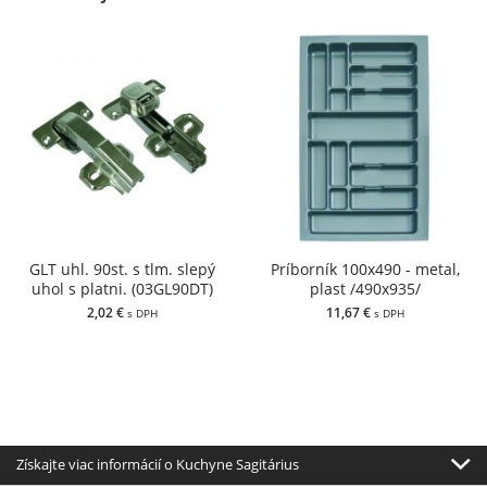
GLT uhl. 90st. s tlm. slepý
Príborník 100x490 - metal,
uhol s platni. (03GL90DT)
plast /490x935/
2,02 €
11,67 €
s DPH
s DPH
Získajte viac informácií o Kuchyne Sagitárius