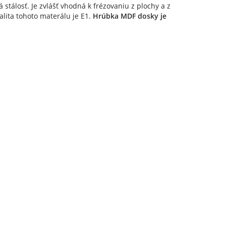
vá stálosť. Je zvlášť vhodná k frézovaniu z plochy a z
alita tohoto materálu je E1.
Hrúbka MDF dosky je