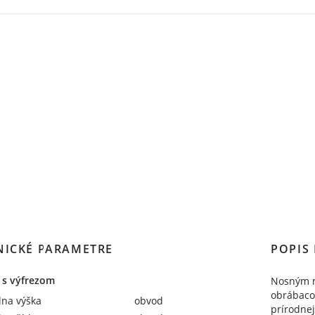
NICKÉ PARAMETRE
POPIS
 s výfrezom
Nosným m
obrábaco
na výška
obvod
prírodne