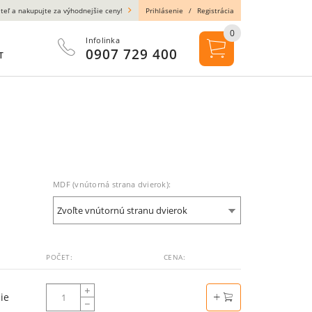
teľ a nakupujte za výhodnejšie ceny!
Prihlásenie
/
Registrácia
0
Infolinka
0907 729 400
T
MDF (vnútorná strana dvierok):
Zvoľte vnútornú stranu dvierok
POČET:
CENA:
ie