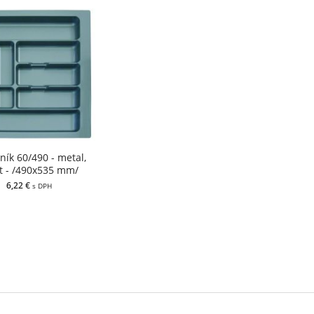
ník 60/490 - metal,
t - /490x535 mm/
6,22 €
s DPH