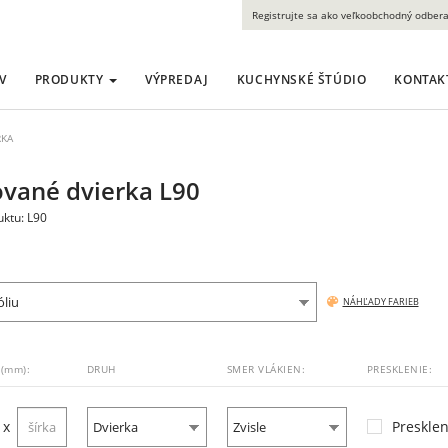
Registrujte sa ako veľkoobchodný odbera
V
PRODUKTY
VÝPREDAJ
KUCHYNSKÉ ŠTÚDIO
KONTAK
RKA
ované dvierka L90
ktu: L90
óliu
NÁHĽADY FARIEB
(mm):
DRUH
SMER VLÁKIEN:
PRESKLENIE:
x
Presklen
Dvierka
Zvisle