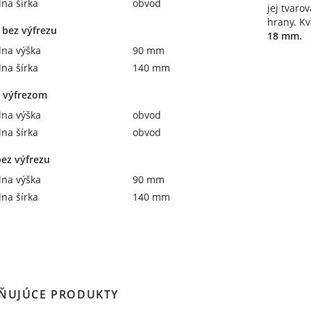
na šírka
obvod
jej tvaro
hrany. Kv
 bez výfrezu
18 mm.
na výška
90 mm
na šírka
140 mm
s výfrezom
na výška
obvod
na šírka
obvod
bez výfrezu
na výška
90 mm
na šírka
140 mm
ŇUJÚCE PRODUKTY