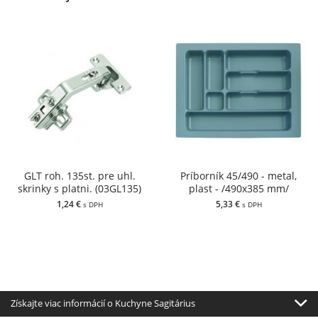
GLT roh. 135st. pre uhl.
Príborník 45/490 - metal,
skrinky s platni. (03GL135)
plast - /490x385 mm/
1,24 €
5,33 €
s DPH
s DPH
Získajte viac informácií o Kuchyne Sagitárius