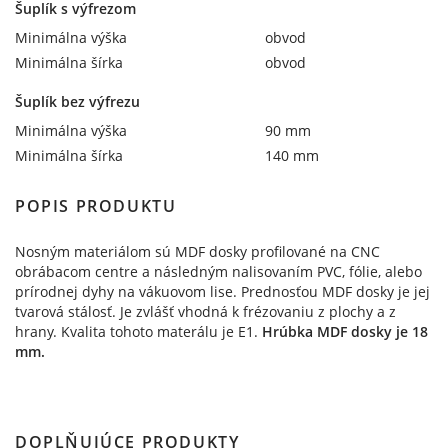
Šuplík s výfrezom
Minimálna výška
obvod
Minimálna šírka
obvod
Šuplík bez výfrezu
Minimálna výška
90 mm
Minimálna šírka
140 mm
POPIS PRODUKTU
Nosným materiálom sú MDF dosky profilované na CNC
obrábacom centre a následným nalisovaním PVC, fólie, alebo
prírodnej dyhy na vákuovom lise. Prednosťou MDF dosky je jej
tvarová stálosť. Je zvlášť vhodná k frézovaniu z plochy a z
hrany. Kvalita tohoto materálu je E1.
Hrúbka MDF dosky je 18
mm.
DOPLŇUJÚCE PRODUKTY