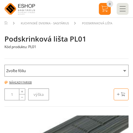
0
KUCHYNSKÉ DVIERKA - SAGITÁRIUS
PODSKRINKOVÁ LIŠTA
Podskrinková lišta PL01
Kód produktu: PL01
Zvoľte fóliu
NÁHĽADY FARIEB