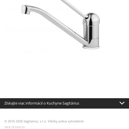
Získajte viac informácií o Kuchyne Sagitárius
© 2016-2026 Sagitarius, s.r.o. Všetky práva vyhradené.