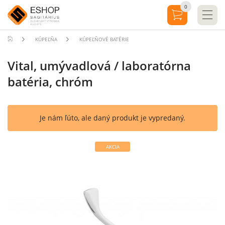
0
KÚPEĽŇA
KÚPEĽŇOVÉ BATÉRIE
Vital, umývadlová / laboratórna
batéria, chróm
Je nám ľúto, ale daný produkt je vypredaný.
AKCIA