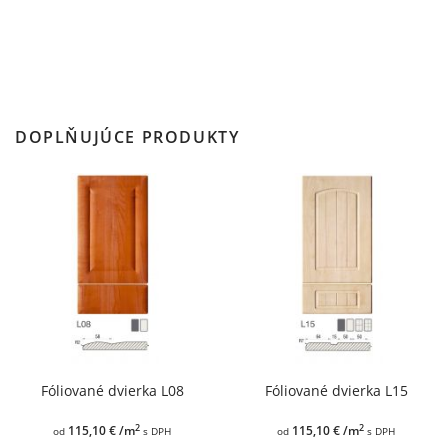
DOPLŇUJÚCE PRODUKTY
Fóliované dvierka L08
Fóliované dvierka L15
2
2
115,10 € /m
115,10 € /m
od
s DPH
od
s DPH