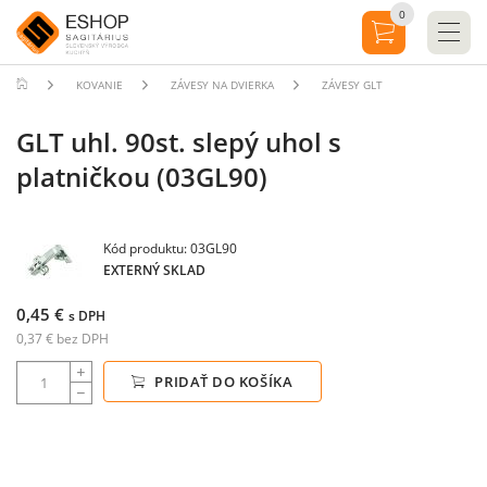
0
KOVANIE
ZÁVESY NA DVIERKA
ZÁVESY GLT
GLT uhl. 90st. slepý uhol s
platničkou (03GL90)
Kód produktu: 03GL90
EXTERNÝ SKLAD
0,45 €
s DPH
0,37 € bez DPH
PRIDAŤ DO KOŠÍKA