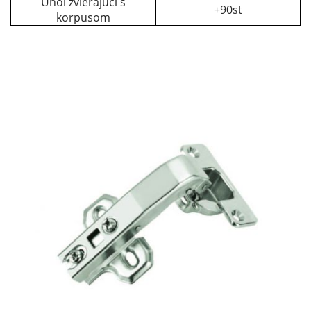
Uhol zvierajúci s
+90st
korpusom