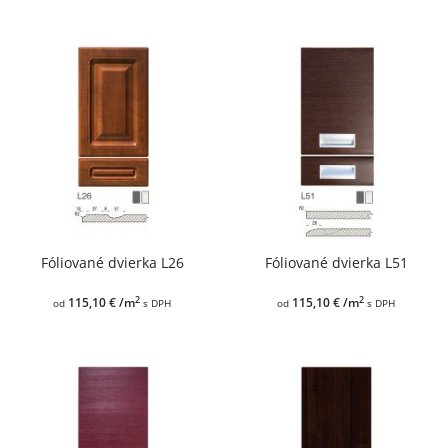
Fóliované dvierka L26
Fóliované dvierka L51
2
2
115,10 € /m
115,10 € /m
od
s DPH
od
s DPH