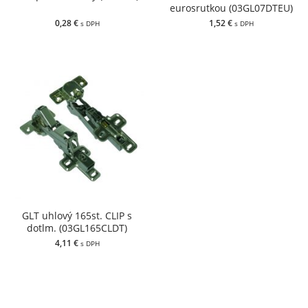
eurosrutkou (03GL07DTEU)
0,28 €
1,52 €
s DPH
s DPH
GLT uhlový 165st. CLIP s
dotlm. (03GL165CLDT)
4,11 €
s DPH