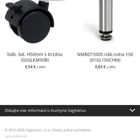
Náb. kol. H50mm s brzdou
NMBD15005 náb.noha 150
(02GLKM50B)
(01GL150CHM)
0,54 €
0,83 €
s DPH
s DPH
Získajte viac informácií o Kuchyne Sagitárius
© 2016-2026 Sagitarius, s.r.o. Všetky práva vyhradené.