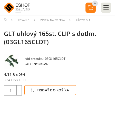
0
KOVANIE
ZÁVESY NA DVIERKA
ZÁVESY GLT
GLT uhlový 165st. CLIP s dotlm.
(03GL165CLDT)
Kód produktu: 03GL165CLDT
EXTERNÝ SKLAD
4,11 €
s DPH
3,34 € bez DPH
PRIDAŤ DO KOŠÍKA