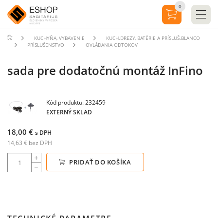
0
KUCHYŇA, VYBAVENIE
KUCH.DREZY, BATÉRIE A PRÍSLUŠ.BLANCO
PRÍSLUŠENSTVO
OVLÁDANIA ODTOKOV
sada pre dodatočnú montáž InFino
Kód produktu: 232459
EXTERNÝ SKLAD
18,00 €
s DPH
14,63 € bez DPH
PRIDAŤ DO KOŠÍKA