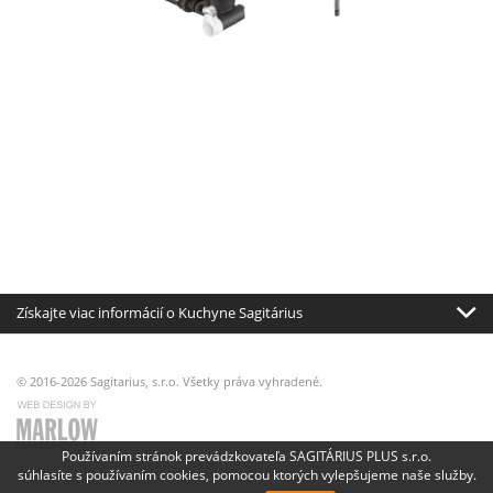
Získajte viac informácií o Kuchyne Sagitárius
© 2016-2026 Sagitarius, s.r.o. Všetky práva vyhradené.
Používaním stránok prevádzkovateľa SAGITÁRIUS PLUS s.r.o.
súhlasíte s používaním cookies, pomocou ktorých vylepšujeme naše služby.