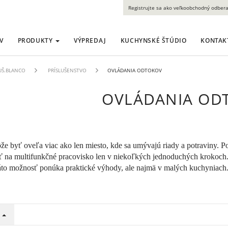
Registrujte sa ako veľkoobchodný odbera
V
PRODUKTY
VÝPREDAJ
KUCHYNSKÉ ŠTÚDIO
KONTAK
LUŠ.BLANCO
PRÍSLUŠENSTVO
OVLÁDANIA ODTOKOV
OVLÁDANIA OD
e byť oveľa viac ako len miesto, kde sa umývajú riady a potraviny. 
ť na multifunkčné pracovisko len v niekoľkých jednoduchých krokoch
Táto možnosť ponúka praktické výhody, ale najmä v malých kuchyniach
E