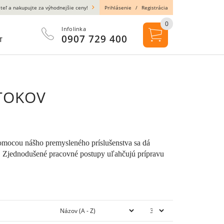
teľ a nakupujte za výhodnejšie ceny!
Prihlásenie
/
Registrácia
0
Infolinka
0907 729 400
T
TOKOV
Pomocou nášho premysleného príslušenstva sa dá
. Zjednodušené pracovné postupy uľahčujú prípravu
.