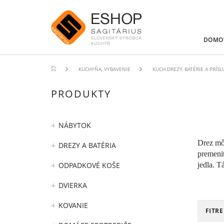
DOMO
KUCHYŇA, VYBAVENIE
KUCH.DREZY, BATÉRIE A PRÍS
PRODUKTY
NÁBYTOK
Drez môž
DREZY A BATÉRIA
premeni
ODPADKOVÉ KOŠE
jedla. 
DVIERKA
KOVANIE
FITR