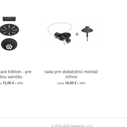
ack Edition - pre
sada pre dodatočnú montáž
dnu vaničku
InFino
72,00 €
18,00 €
na
s DPH
Cena
s DPH
© 2016-2026 Sagitarius, s.r.o.