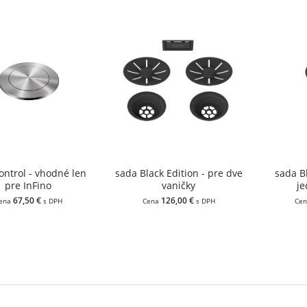
ntrol - vhodné len
sada Black Edition - pre dve
sada Bl
pre InFino
vaničky
je
67,50 €
126,00 €
ena
s DPH
Cena
s DPH
Ce