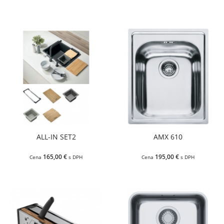
ALL-IN SET2
AMX 610
165,00 €
195,00 €
Cena
s DPH
Cena
s DPH